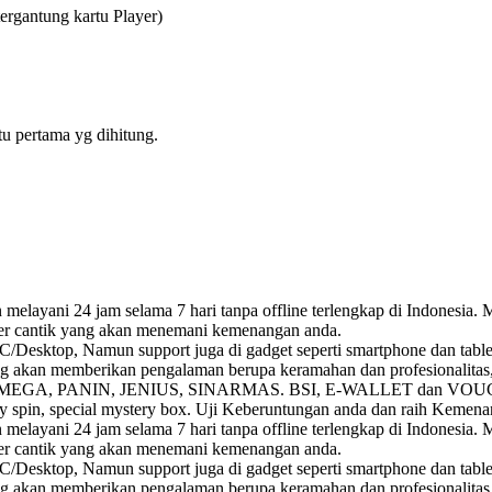
ergantung kartu Player)
u pertama yg dihitung.
melayani 24 jam selama 7 hari tanpa offline terlengkap di Indonesia. 
aler cantik yang akan menemani kemenangan anda.
C/Desktop, Namun support juga di gadget seperti smartphone dan tabl
g akan memberikan pengalaman berupa keramahan dan profesionalit
MEGA, PANIN, JENIUS, SINARMAS. BSI, E-WALLET dan VOU
 spin, special mystery box. Uji Keberuntungan anda dan raih Kemenan
melayani 24 jam selama 7 hari tanpa offline terlengkap di Indonesia. 
aler cantik yang akan menemani kemenangan anda.
C/Desktop, Namun support juga di gadget seperti smartphone dan tabl
g akan memberikan pengalaman berupa keramahan dan profesionalit