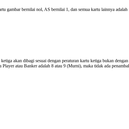
 gambar bernilai nol, AS bernilai 1, dan semua kartu lainnya adalah ni
 ketiga akan dibagi sesuai dengan peraturan kartu ketiga bukan denga
ma Player atau Banker adalah 8 atau 9 (Murni), maka tidak ada penambah