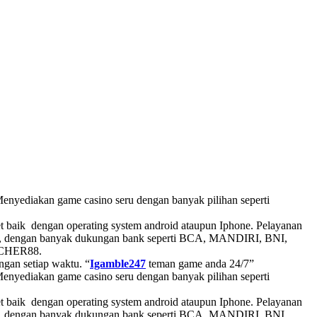
Menyediakan game casino seru dengan banyak pilihan seperti
et baik dengan operating system android ataupun Iphone. Pelayanan
as, dengan banyak dukungan bank seperti BCA, MANDIRI, BNI,
CHER88.
gan setiap waktu. “
Igamble247
teman game anda 24/7”
Menyediakan game casino seru dengan banyak pilihan seperti
et baik dengan operating system android ataupun Iphone. Pelayanan
as, dengan banyak dukungan bank seperti BCA, MANDIRI, BNI,