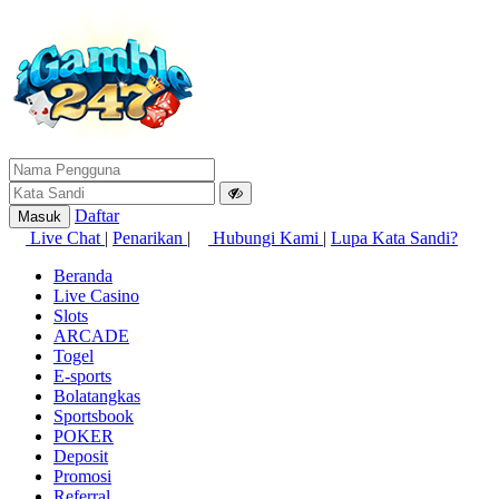
Daftar
Masuk
Live Chat
|
Penarikan
|
Hubungi Kami
|
Lupa Kata Sandi?
Beranda
Live Casino
Slots
ARCADE
Togel
E-sports
Bolatangkas
Sportsbook
POKER
Deposit
Promosi
Referral