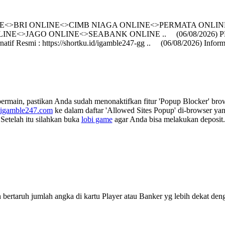
NE<>BRI ONLINE<>CIMB NIAGA ONLINE<>PERMATA ONL
NLINE<>JAGO ONLINE<>SEABANK ONLINE ..
(06/08/2026)
P
rnatif Resmi : https://shortku.id/igamble247-gg ..
(06/08/2026)
Inform
ermain, pastikan Anda sudah menonaktifkan fitur
'Popup Blocker'
brow
igamble247.com
ke dalam daftar 'Allowed Sites Popup' di-browser y
Setelah itu silahkan buka
lobi game
agar Anda bisa melakukan deposit.
bertaruh jumlah angka di kartu Player atau Banker yg lebih dekat denga