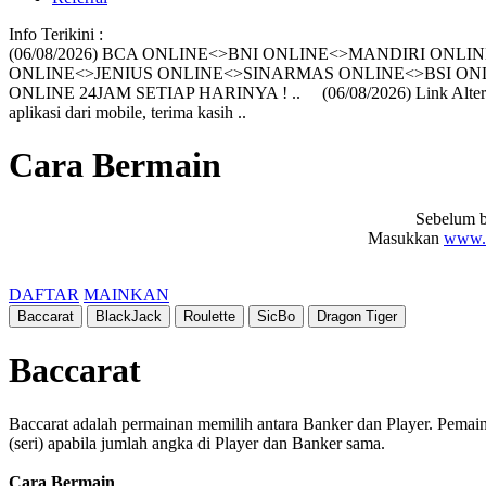
Info Terikini :
(06/08/2026)
BCA ONLINE<>BNI ONLINE<>MANDIRI ONLI
ONLINE<>JENIUS ONLINE<>SINARMAS ONLINE<>BSI O
ONLINE 24JAM SETIAP HARINYA ! ..
(06/08/2026)
Link Alte
aplikasi dari mobile, terima kasih ..
Cara Bermain
Sebelum b
Masukkan
www.
DAFTAR
MAINKAN
Baccarat
BlackJack
Roulette
SicBo
Dragon Tiger
Baccarat
Baccarat adalah permainan memilih antara Banker dan Player. Pemain 
(seri) apabila jumlah angka di Player dan Banker sama.
Cara Bermain