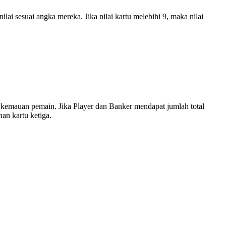
lai sesuai angka mereka. Jika nilai kartu melebihi 9, maka nilai
n kemauan pemain. Jika Player dan Banker mendapat jumlah total
an kartu ketiga.