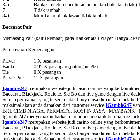
3-6
Banker boleh menentukan antara tambah atau tidak ( t
7
Tidak tambah
8-9
Murni atau pihak lawan tidak tambah
Baccarat Pair
Memasang Pair (kartu kembar) pada Banker atau Player. Hanya 2 kart
Pembayaran Kemenangan
Player
1 X pasangan
Banker
0.95 X pasangan (potongan 5%)
Tie
8 X pasangan
Player Pair
11 X pasangan
Igamble247
merupakan website judi casino online yang berkomitmen 
Baccarat, Blackjack, Roulette, Sic Bo dan live game dengan live de
Semua permainan yang tersedia tidak hanya bisa dimainkan melalui P
maksimal akan anda dapatkan dari customer service
IGamble247
yan
BRI, CIMB NIAGA, PERMATA , KOSPIN JASA , MAYBANK , 
Igamble247 menyediakan hadiah dan bonus menarik berupa free lucky
Igamble247
merupakan website judi casino online yang berkomitmen 
Baccarat, Blackjack, Roulette, Sic Bo dan live game dengan live de
Semua permainan yang tersedia tidak hanya bisa dimainkan melalui P
maksimal akan anda dapatkan dari customer service
IGamble247
yan